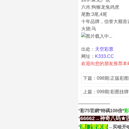
六肖:狗猴龙兔鸡虎
尾数:3尾,4尾
十年品牌，信誉大额首选282
火烧:马
出处：
天空彩票
网址：
K333.CC
欢迎向您的朋友推荐本
下篇：
098期:正版彩图
上篇：
099期:彩图挂牌
──────────
*
彩75官網*特碼108倍*
彩
66662→神奇八码
*
澳门管家婆
*
→买啥开啥