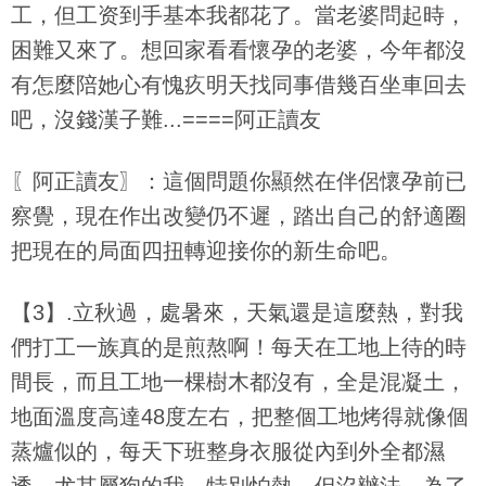
工，但工资到手基本我都花了。當老婆問起時，
困難又來了。想回家看看懷孕的老婆，今年都沒
有怎麼陪她心有愧疚明天找同事借幾百坐車回去
吧，沒錢漢子難...====阿正讀友
〖阿正讀友〗：這個問題你顯然在伴侶懷孕前已
察覺，現在作出改變仍不遲，踏出自己的舒適圈
把現在的局面四扭轉迎接你的新生命吧。
【3】.立秋過，處暑來，天氣還是這麼熱，對我
們打工一族真的是煎熬啊！每天在工地上待的時
間長，而且工地一棵樹木都沒有，全是混凝土，
地面溫度高達48度左右，把整個工地烤得就像個
蒸爐似的，每天下班整身衣服從內到外全都濕