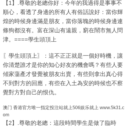
【1】.尊敬的老總你好：今年的我過得是事事不
順心，看透了身邊的所有人有俗話說好：當你輝
煌的時候身邊滿是朋友，當你落魄的時候身邊連
條狗都沒有。富在深山有遠親，窮在鬧市無人問
津。====學生頭頂上
〖學生頭頂上〗：這不正正就是一個好時機，讓
你清楚誰才是你的知心好友的機會嗎？有些人要
傾家蕩產才發覺被朋友出賣，有些則拿出真心得
不到對方的回應，有些在入土為安的時候也不察
覺對方對自己的恨仇。
澳门 香港官方唯一指定投注站就上506娱乐就上 www.5k31.c
om
【2】.尊敬的老總：這段時間學生是做了臨時