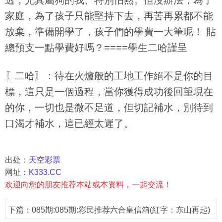
透，尤其屬狗的我、特別怕熱。但沒辦法，為了
家庭，為了孩子只能堅持下去，再苦再累都不能
放棄，準備開學了，孩子們的學費一大筆呢！ 貼
總預支一點學費好嗎？====學生二哈謹呈
〖二哈〗：待在火爐般的工地工作絕不是你的目
標，這只是一個過程，當你獲得成功後回望現在
的你，一切也是微不足道，但切記補水，別待到
口渴才補水，這已經太遲了。
出处：
天空彩票
网址：
K333.CC
欢迎向您的朋友推荐本站或本资料，一起交流！
下篇：
085期:085期:彩民推荐六合皇信箱(紅字：东山再起)