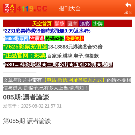
报刊大全
返回
天空首页
開獎
圖庫
澳彩
掛牌
*
2231彩票特碼99倍時彩飛艇9.99返水4%
*
9659彩票网
,
注册送
,
特碼53倍
,
免费资料
*7625彩票充值送
18-18888元港澳⑥合53倍
*正品官网：彩票
.百家乐.棋牌.电子.包提款
530→祥彩联盟★三期必出★连准28期★稳赚
*
──────────
文章与图片中带有
【电话,微信,网址等联系方式】
的请不要相
信与进入,是骗子,已有多人上当,请周知！
085期:讀者論談
发表于：2025-08-02 21:57:01
第085期 讀者論談